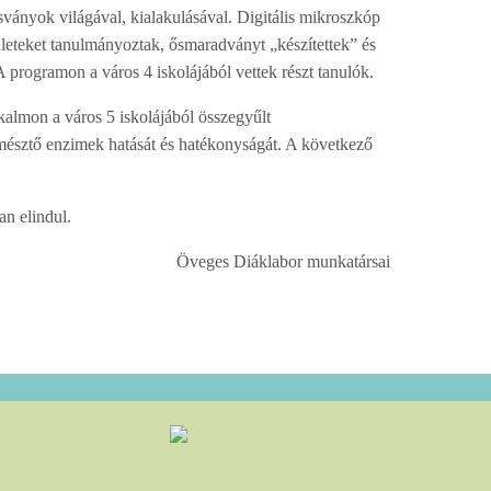
ványok világával, kialakulásával. Digitális mikroszkóp
ületeket tanulmányoztak, ősmaradványt „készítettek” és
 programon a város 4 iskolájából vettek részt tanulók.
lkalmon a város 5 iskolájából összegyűlt
emésztő enzimek hatását és hatékonyságát. A következő
an elindul.
Öveges Diáklabor munkatársai