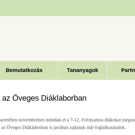
Bemutatkozás
Tananyagok
Partn
ok az Öveges Diáklaborban
keretében novemberben indultak el a 7-12. évfolyamos diákokat megszól
t az Öveges Diáklaborban is javában zajlanak már foglalkozásaink.