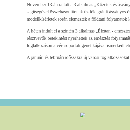
November 13-án rajtolt a 3 alkalmas „Kőzetek és ásvány
segítségével összehasonlítottak tíz féle gránit ásványo
modellkísérletek során elemezték a földtani folyamatok 
A héten indult el a szintén 3 alkalmas „Élettan - emészt
résztvevők
betekintést nyerhettek az emésztés folyamat
foglalkozáson a vércsoportok genetikájával ismerkedhet
A januári és februári időszakra új városi foglalkozások