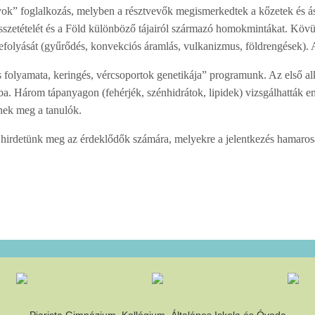
ok” foglalkozás, melyben a résztvevők megismerkedtek a kőzetek és ás
s összetételét és a Föld különböző tájairól származó homokmintákat. Köv
lefolyását (gyűrődés, konvekciós áramlás, vulkanizmus, földrengések). A
és folyamata, keringés, vércsoportok genetikája” programunk. Az első a
ába. Három tápanyagon (fehérjék, szénhidrátok, lipidek) vizsgálhatták 
nek meg a tanulók.
at hirdetünk meg az érdeklődők számára, melyekre a jelentkezés hamaros