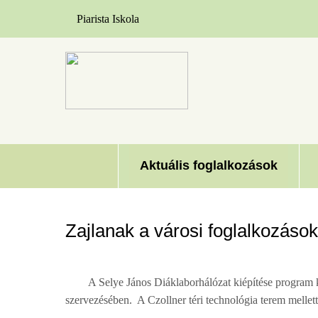
Piarista Iskola
Ugrás a tartalomra
Toggle menu
Aktuális foglalkozások
Zajlanak a városi foglalkozás
A Selye János Diáklaborhálózat kiépítése program 
szervezésében. A Czollner téri technológia terem mellet