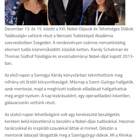
December 13. és 15. között a XXI. Nobel-Díjasok és Tehetséges Diákok
Találkozóján vettünk részt a Nemzeti Tudósképző Akadémia
szervezésében Szegeden. A rendezvényen számos nemzetközileg
elismert tudós közreműködött: közülük ketten, Randy Schekman és
Thomas Südhof fiziológiai és orvostudományi Nobel-díjat kapott 2013-
ban.
Az első napon a Somogyi Károly könyvtárban tekinthettünk meg
néhány ott őrzött könyvritkaságot. Másnap a Szent-Györgyi hallgatók,
azok mentorjai, majd a meghívott tudósok előadásait hallgathattuk
meg angol nyelven. A nap lezárásaként, egy operaelőadást követően,
gálavacsorán vettünk részt.
Az utolsó napon lehetőségünk volt egy kerekasztal beszélgetés
keretein belül közvetlenül is beszélni a Nobel-díjas tudósokkal. Hasznos
tanácsokkal és inspiráló szavakkal láttak el minket. Délután a
mentorok laborjait látogatták meg a Szentgyörgyi diákok. Mi a Klinikai