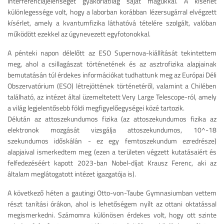
interferenciajelenséget gyakorlatilag saját magukkal. A kísérlet
különlegessége volt, hogy a laborban korábban lézersugárral elvégzett
kísérlet, amely a kvantumfizika láthatóvá tételére szolgált, valóban
működött ezekkel az úgynevezett egyfotonokkal.
A pénteki napon délelőtt az ESO Supernova-kiállítását tekintettem
meg, ahol a csillagászat történetének és az asztrofizika alapjainak
bemutatásán túl érdekes információkat tudhattunk meg az Európai Déli
Obszervatórium (ESO) létrejöttének történetéről, valamint a Chilében
található, az intézet által üzemeltetett Very Large Telescope-ról, amely
a világ legjelentősebb földi megfigyelőegységei közé tartozik.
Délután az attoszekundumos fizika (az attoszekundumos fizika az
elektronok mozgását vizsgálja attoszekundumos, 10^-18
szekundumos időskálán - ez egy femtoszekundum ezredrésze)
alapjaival ismerkedtem meg (ezen a területen végzett kutatásaiért és
felfedezéséért kapott 2023-ban Nobel-díjat Krausz Ferenc, aki az
általam meglátogatott intézet igazgatója is).
A következő héten a gautingi Otto-von-Taube Gymnasiumban vettem
részt tanítási órákon, ahol is lehetőségem nyílt az ottani oktatással
megismerkedni. Számomra különösen érdekes volt, hogy ott szinte