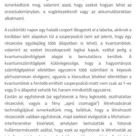
ismerkedtünk meg, valamint azzal, hogy ezeket hogyan lehet az
orvostudományban, a sugárkezelésnél vagy az akkumulátorokban
alkalmazni.
A csütörtöki napon egy haladó csoport látogatott el a laborba, akiknek a
korábban leírt alapokon túl a szuperpozíció (ami azt jelenti, hogy egy
részecske egyidejűleg több állapotban is lehet), a kvantumbitek,
valamint az ezeket összekapcsoló logikai kapuk, ezáltal pedig a
kvantumszámítógépek alapjai is bemutatásra kerültek. A
kvantumszámítógépek különlegessége, hogy a hagyományos
számítógépekkel elletétben egyszerre több számítást is képesek
párhuzamosan elvégezni, ugyanis a klasszikus bitekkel ellentétben a
kvantumbitek a fentebb említett szuperpozíció miatt nem csak az 1-es
vagy 0-s állapotot vehetik fel, hanem mindkettőt egyszerre.
Ezután az egyfotonok (az egyfotonok a fény legkisebb, oszthatatlan
részecskéi, vagyis a fény „apró csomagjai”) létrehozásának
technológiájával ismerkedtünk meg, beláttuk, hogy a létrehozott
részecskék valóban egyfotonok, majd ezekkel elvégeztük a Michelson-
interferométer kísérletet, amelyben bemutatták a fotonok
hullámtermészetét azáltal, hogy ezek az egyfotonok is létrehozták az