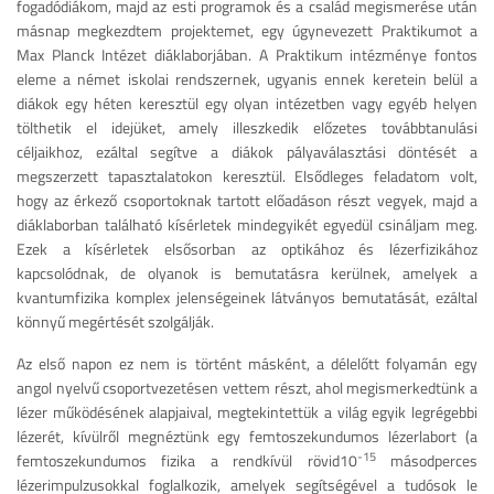
fogadódiákom, majd az esti programok és a család megismerése után
másnap megkezdtem projektemet, egy úgynevezett Praktikumot a
Max Planck Intézet diáklaborjában. A Praktikum intézménye fontos
eleme a német iskolai rendszernek, ugyanis ennek keretein belül a
diákok egy héten keresztül egy olyan intézetben vagy egyéb helyen
tölthetik el idejüket, amely illeszkedik előzetes továbbtanulási
céljaikhoz, ezáltal segítve a diákok pályaválasztási döntését a
megszerzett tapasztalatokon keresztül. Elsődleges feladatom volt,
hogy az érkező csoportoknak tartott előadáson részt vegyek, majd a
diáklaborban található kísérletek mindegyikét egyedül csináljam meg.
Ezek a kísérletek elsősorban az optikához és lézerfizikához
kapcsolódnak, de olyanok is bemutatásra kerülnek, amelyek a
kvantumfizika komplex jelenségeinek látványos bemutatását, ezáltal
könnyű megértését szolgálják.
Az első napon ez nem is történt másként, a délelőtt folyamán egy
angol nyelvű csoportvezetésen vettem részt, ahol megismerkedtünk a
lézer működésének alapjaival, megtekintettük a világ egyik legrégebbi
lézerét, kívülről megnéztünk egy femtoszekundumos lézerlabort (a
-15
femtoszekundumos fizika a rendkívül rövid10
másodperces
lézerimpulzusokkal foglalkozik, amelyek segítségével a tudósok le