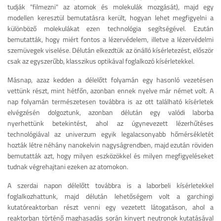
tudják "filmezni" az atomok és molekulák mozgását), majd egy
modellen keresztül bemutatásra került, hogyan lehet megfigyelni a
különböző molekulákat ezen technológia segítségével. Ezután
bemutatták, hogy miért fontos a lézervédelem, illetve a lézervédelmi
szemüvegek viselése. Délután elkezdtük az önálló kísérletezést, először
csak az egyszerűbb, klasszikus optikával foglalkozó kísérletekkel.
Másnap, azaz kedden a délelőtt folyamán egy hasonló vezetésen
vettünk részt, mint hétfőn, azonban ennek nyelve már német volt. A
nap folyamán természetesen továbbra is az ott található kísérletek
elvégzésén dolgoztunk, azonban délután egy valódi laborba
nyerhettünk betekintést, ahol az úgynevezett lézerhűtéses
technológiával az univerzum egyik legalacsonyabb hőmérsékletét
hozták létre néhány nanokelvin nagyságrendben, majd ezután röviden
bemutatták azt, hogy milyen eszközökkel és milyen megfigyeléseket
tudnak végrehajtani ezeken az atomokon.
A szerdai napon délelőtt továbbra is a laborbeli kísérletekkel
foglalkozhattunk, majd délután lehetőségem volt a garchingi
kutatóreaktorban részt venni egy vezetett látogatáson, ahol a
reaktorban történő maghasadás során kinyert neutronok kutatásával