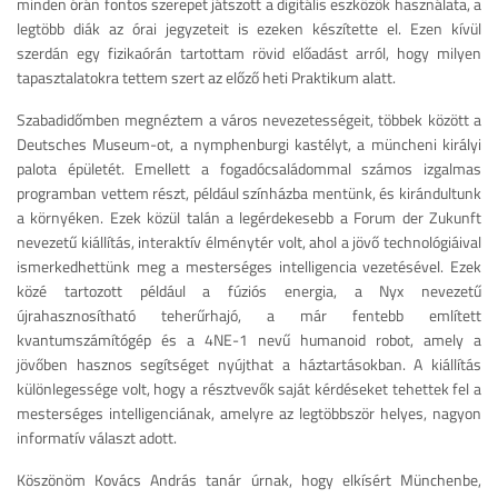
minden órán fontos szerepet játszott a digitális eszközök használata, a
legtöbb diák az órai jegyzeteit is ezeken készítette el. Ezen kívül
szerdán egy fizikaórán tartottam rövid előadást arról, hogy milyen
tapasztalatokra tettem szert az előző heti Praktikum alatt.
Szabadidőmben megnéztem a város nevezetességeit, többek között a
Deutsches Museum-ot, a nymphenburgi kastélyt, a müncheni királyi
palota épületét. Emellett a fogadócsaládommal számos izgalmas
programban vettem részt, például színházba mentünk, és kirándultunk
a környéken. Ezek közül talán a legérdekesebb a Forum der Zukunft
nevezetű kiállítás, interaktív élménytér volt, ahol a jövő technológiáival
ismerkedhettünk meg a mesterséges intelligencia vezetésével. Ezek
közé tartozott például a fúziós energia, a Nyx nevezetű
újrahasznosítható teherűrhajó, a már fentebb említett
kvantumszámítógép és a 4NE-1 nevű humanoid robot, amely a
jövőben hasznos segítséget nyújthat a háztartásokban. A kiállítás
különlegessége volt, hogy a résztvevők saját kérdéseket tehettek fel a
mesterséges intelligenciának, amelyre az legtöbbször helyes, nagyon
informatív választ adott.
Köszönöm Kovács András tanár úrnak, hogy elkísért Münchenbe,