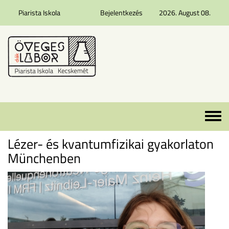
Piarista Iskola
Bejelentkezés
2026. August 08.
Ugrás a tartalomra
Toggle 
Lézer- és kvantumfizikai gyakorlaton
Münchenben