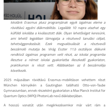
Iskolánk Erasmus plusz programjának egyik izgalmas eleme a
rövidtávú egyéni diákmobilitás. Legalább 10 napra utazhat egy
külföldi iskolába a kiválasztott diák. Olyan lehetőséget keresünk,
ami lehető legjobban támogatja a résztvevő tanulási céljait,
tehetséggondozását. Ezek megvalósulását a résztvevői
beszámoló mutatja be. Virág Eszter 11.b osztályos diákunk
rendkívül izgalmas programon vett részt, az iskolai programba
illesztve a német iskolai gyakorlatba illeszkedő gyakorlaton,
praktikumon is részt vett. Alábbiakban az ő beszámolója
következik.
2025 májusában rövidtávú Erasmus-mobilitáson vehettem részt
München környékén a Gautingban található Otto-von-Taube
Gymnasiumban, ennek részeként gyakorlaton a Max Planck Institut for
Quantum Optics (MPQ) PhotonLab nevű diáklaborjában.
A hosszú vonatút után megérkezésemkor már várt rám a