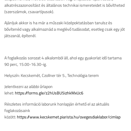
alkatrészazonosítást és általános technikai ismereteidet is bővítheted
(szerszámok, csavartípusok).
Ajánljuk akkor is ha már a műszaki középoktatásban tanulsz és
bővítenéd vagy alkalmaznád a meglévő tudásodat, esetleg csak egy jót
játszanál, építenél.
A foglalkozás sorozat 4 alkalomból áll, ahol egy gyakorlat idő tartama
90 perc, 15.00-16.30-ig.
Helyszín: Kecskemét, Czollner tér 5., Technológia terem
Jelentkezni az alábbi űrlapon
lehet:
https://forms.gle/z2hUsBU5izhkMxUc6
Részletes információ laborunk honlapján érhető el az aktuális
foglakozásaink
között:
https://www.kecskemet.piarista.hu/ovegesdiaklabor/cimlap