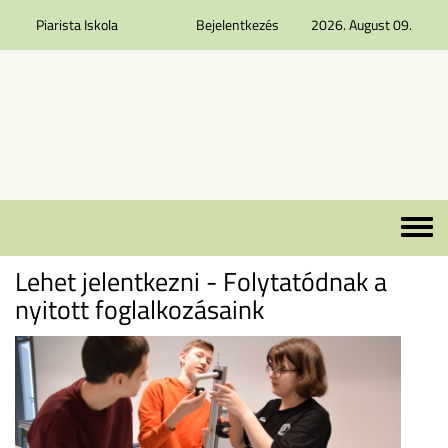
Piarista Iskola
Bejelentkezés
2026. August 09.
Ugrás a tartalomra
Toggle 
Lehet jelentkezni - Folytatódnak a
nyitott foglalkozásaink