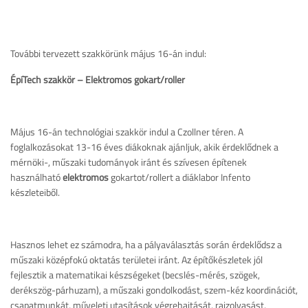
További tervezett szakkörünk május 16-án indul:
ÉpíTech szakkör – Elektromos gokart/roller
Május 16-án technológiai szakkör indul a Czollner téren. A
foglalkozásokat 13-16 éves diákoknak ajánljuk, akik érdeklődnek a
mérnöki-, műszaki tudományok iránt és szívesen építenek
használható
elektromos
gokartot/rollert a diáklabor Infento
készleteiből.
Hasznos lehet ez számodra, ha a pályaválasztás során érdeklődsz a
műszaki középfokú oktatás területei iránt. Az építőkészletek jól
fejlesztik a matematikai készségeket (becslés-mérés, szögek,
derékszög-párhuzam), a műszaki gondolkodást, szem-kéz koordinációt,
csapatmunkát, műveleti utasítások végrehajtását, rajzolvasást,