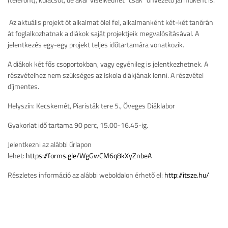
Az aktuális projekt öt alkalmat ölel fel, alkalmanként két-két tanórán
át foglalkozhatnak a diákok saját projektjeik megvalósításával. A
jelentkezés egy-egy projekt teljes időtartamára vonatkozik.
A diákok két fős csoportokban, vagy egyénileg is jelentkezhetnek. A
részvételhez nem szükséges az Iskola diákjának lenni. A részvétel
díjmentes.
Helyszín: Kecskemét, Piaristák tere 5., Öveges Diáklabor
Gyakorlat idő tartama 90 perc, 15.00-16.45-ig.
Jelentkezni az alábbi űrlapon
lehet:
https://forms.gle/WgGwCM6q8kXyZnbeA
Részletes információ az alábbi weboldalon érhető el:
http://itsze.hu/