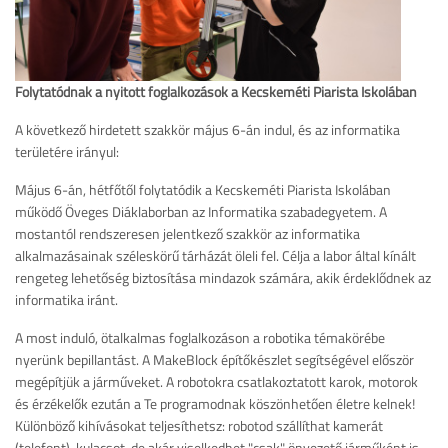
Folytatódnak a nyitott foglalkozások a Kecskeméti Piarista Iskolában
A következő hirdetett szakkör május 6-án indul, és az informatika
területére irányul:
Május 6-án, hétfőtől folytatódik a Kecskeméti Piarista Iskolában
működő Öveges Diáklaborban az Informatika szabadegyetem. A
mostantól rendszeresen jelentkező szakkör az informatika
alkalmazásainak széleskörű tárházát öleli fel. Célja a labor által kínált
rengeteg lehetőség biztosítása mindazok számára, akik érdeklődnek az
informatika iránt.
A most induló, ötalkalmas foglalkozáson a robotika témakörébe
nyerünk bepillantást. A MakeBlock építőkészlet segítségével először
megépítjük a járműveket. A robotokra csatlakoztatott karok, motorok
és érzékelők ezután a Te programodnak köszönhetően életre kelnek!
Különböző kihívásokat teljesíthetsz: robotod szállíthat kamerát
(telefont), kulacsot, de akár viselkedhet "csak" önvezető járműként is.