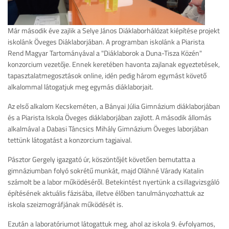
Már második éve zajlik a Selye János Diáklaborhálózat kiépítése projekt
iskolánk Öveges Diáklaborjában. A programban iskolánk a Piarista
Rend Magyar Tartományával a "Diáklaborok a Duna-Tisza Közén"
konzorcium vezetője. Ennek keretében havonta zajlanak egyeztetések,
tapasztalatmegosztások online, idén pedig három egymást követő
alkalommal látogatjuk meg egymás diáklaborjait.
Az első alkalom Kecskeméten, a Bányai Júlia Gimnázium diáklaborjában
és a Piarista Iskola Öveges diáklaborjában zajlott. A második állomás
alkalmával a Dabasi Táncsics Mihály Gimnázium Öveges laborjában
tettünk látogatást a konzorcium tagjaival.
Pásztor Gergely igazgató úr, köszöntőjét követően bemutatta a
gimnáziumban folyó sokrétű munkát, majd Oláhné Várady Katalin
számolt be a labor működéséről. Betekintést nyertünk a csillagvizsgáló
építésének aktuális fázisába, illetve élőben tanulmányozhattuk az
iskola szeizmográfjának működését is.
Ezután a laboratóriumot látogattuk meg, ahol az iskola 9. évfolyamos,