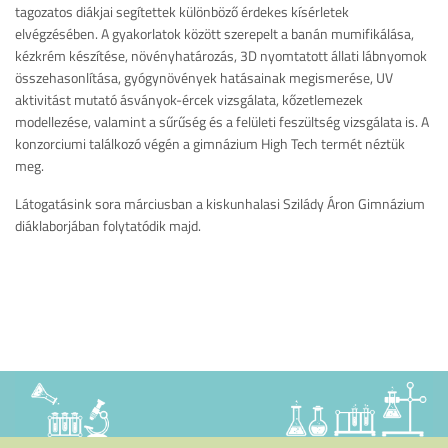
tagozatos diákjai segítettek különböző érdekes kísérletek
elvégzésében. A gyakorlatok között szerepelt a banán mumifikálása,
kézkrém készítése, növényhatározás, 3D nyomtatott állati lábnyomok
összehasonlítása, gyógynövények hatásainak megismerése, UV
aktivitást mutató ásványok-ércek vizsgálata, kőzetlemezek
modellezése, valamint a sűrűség és a felületi feszültség vizsgálata is. A
konzorciumi találkozó végén a gimnázium High Tech termét néztük
meg.
Látogatásink sora márciusban a kiskunhalasi Szilády Áron Gimnázium
diáklaborjában folytatódik majd.