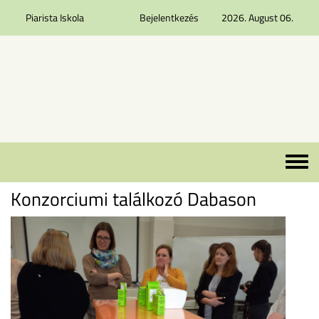
Piarista Iskola
Bejelentkezés
2026. August 06.
Ugrás a tartalomra
Toggle 
Konzorciumi találkozó Dabason