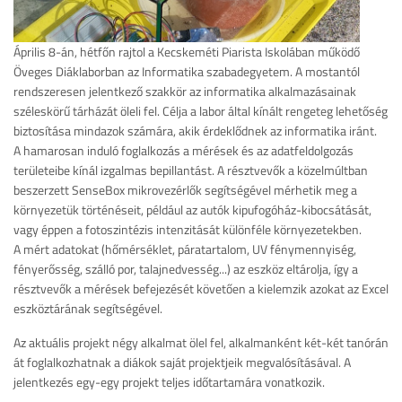
Április 8-án, hétfőn rajtol a Kecskeméti Piarista Iskolában működő
Öveges Diáklaborban az Informatika szabadegyetem. A mostantól
rendszeresen jelentkező szakkör az informatika alkalmazásainak
széleskörű tárházát öleli fel. Célja a labor által kínált rengeteg lehetőség
biztosítása mindazok számára, akik érdeklődnek az informatika iránt.
A hamarosan induló foglalkozás a mérések és az adatfeldolgozás
területeibe kínál izgalmas bepillantást. A résztvevők a közelmúltban
beszerzett SenseBox mikrovezérlők segítségével mérhetik meg a
környezetük történéseit, például az autók kipufogóház-kibocsátását,
vagy éppen a fotoszintézis intenzitását különféle környezetekben.
A mért adatokat (hőmérséklet, páratartalom, UV fénymennyiség,
fényerősség, szálló por, talajnedvesség...) az eszköz eltárolja, így a
résztvevők a mérések befejezését követően a kielemzik azokat az Excel
eszköztárának segítségével.
Az aktuális projekt négy alkalmat ölel fel, alkalmanként két-két tanórán
át foglalkozhatnak a diákok saját projektjeik megvalósításával. A
jelentkezés egy-egy projekt teljes időtartamára vonatkozik.