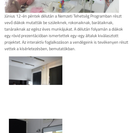
Június 12-én péntek délután a Nemzeti Tehetség Programban részt
vevő diákok mutatták be szüleiknek, rokonaiknak, barátaiknak,
tanáraiknak az egész éves munkájukat. A délután folyamán a diákok
egy rövid prezentációban ismertettek egy-egy általuk kiválasztott
projektet. Az interaktív foglalkozáson a vendégeink is tevékenyen részt
vettek a kísérletezésben, bemutatókban.