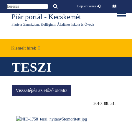
Ugrás a tartalomra
Bejelentkezés
Piár portál - Kecskemét
Toggle 
Piarista Gimnázium, Kollégium, Általános Iskola és Óvoda
Kiemelt hírek
TESZI
Visszalépés az előző oldalra
2010. 08. 31.