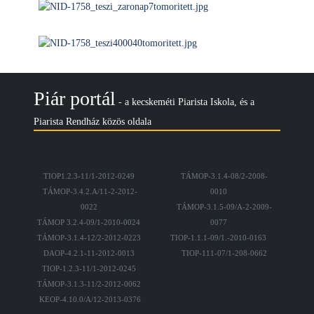
Piár portál
- a kecskeméti Piarista Iskola, és a
Piarista Rendház közös oldala
TIOP1.2.3-11/1-2012-0249
TÁMOP-3.1.4-08/2-2008-
TÁMOP-3.4.2.A/11-2-2012-
0010
0022
TÁMOP-3.1.5-09/A-2-2009-
TÁMOP 3.2.4-09/1-2010-0024
0077
TÁMOP-3.1.4-12/2-2012-0223
TIOP-1.1.1-09/1.-2010-0163
DAOP-4.2.1-11-2012-0013
TIOP-111-07/1-208-0662
TIOP-1.2.3-11/1-2012-0245
TÁMOP-3.1.3-11/2-2012-0062
KEOP-4.10.0/A/12-2013-0376