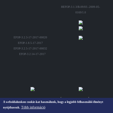
HEFOP-3.1.3/B-09/03.-2009-05-
0169/1.0
EFOP-3.2.3-17-2017-00020
EFOP-1.8.5-17-2017
EFOP-3.2.5-17-2017-00032
EFOP-3.2.14-17-2017
Piarista Gimnázium, Kollégium, Általános Iskola és Óvoda,
A weboldalunkon cookie-kat használunk, hogy a legjobb felhasználói élményt
Minden jog fenntartva © 2023
Több információ
nyújthassuk.
Készitette:
INTRACOMP