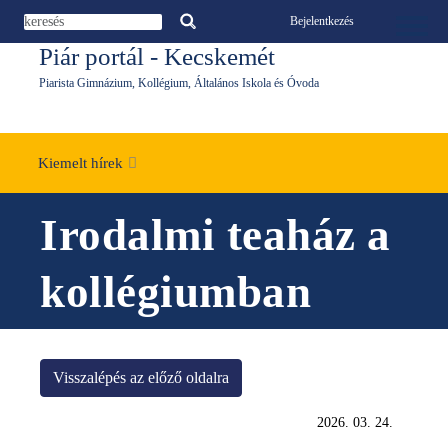
Ugrás a tartalomra
Bejelentkezés
Toggle 
Piár portál - Kecskemét
Piarista Gimnázium, Kollégium, Általános Iskola és Óvoda
Kiemelt hírek
Irodalmi teaház a
kollégiumban
Visszalépés az előző oldalra
2026. 03. 24.