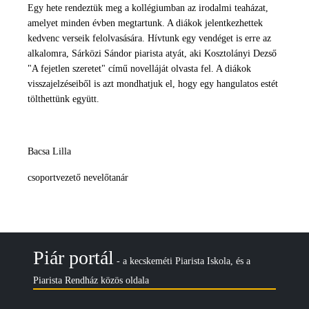
Egy hete rendeztük meg a kollégiumban az irodalmi teaházat,
amelyet minden évben megtartunk. A diákok jelentkezhettek
kedvenc verseik felolvasására. Hívtunk egy vendéget is erre az
alkalomra, Sárközi Sándor piarista atyát, aki Kosztolányi Dezső
"A fejetlen szeretet" című novelláját olvasta fel. A diákok
visszajelzéseiből is azt mondhatjuk el, hogy egy hangulatos estét
tölthettünk együtt.
Bacsa Lilla
csoportvezető nevelőtanár
Piár portál
- a kecskeméti Piarista Iskola, és a
Piarista Rendház közös oldala