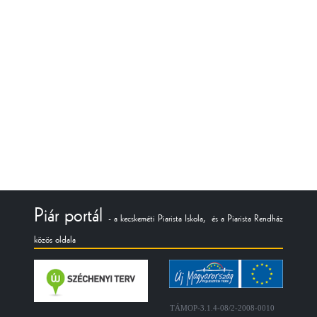
Piár portál
- a kecskeméti Piarista Iskola, és a Piarista Rendház
közös oldala
TÁMOP-3.1.4-08/2-2008-0010