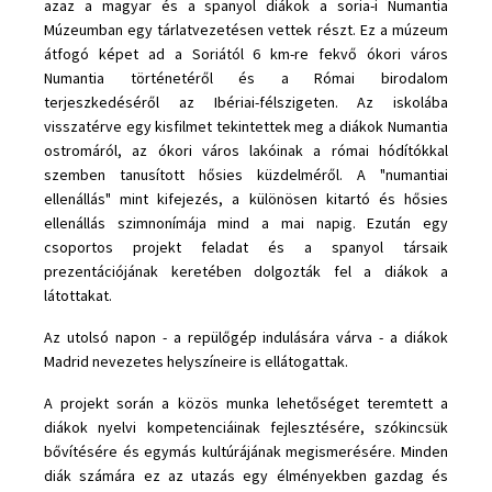
azaz a magyar és a spanyol diákok a soria-i Numantia
Múzeumban egy tárlatvezetésen vettek részt. Ez a múzeum
átfogó képet ad a Soriától 6 km-re fekvő ókori város
Numantia történetéről és a Római birodalom
terjeszkedéséről az Ibériai-félszigeten. Az iskolába
visszatérve egy kisfilmet tekintettek meg a diákok Numantia
ostromáról, az ókori város lakóinak a római hódítókkal
szemben tanusított hősies küzdelméről. A "numantiai
ellenállás" mint kifejezés, a különösen kitartó és hősies
ellenállás szimnonímája mind a mai napig. Ezután egy
csoportos projekt feladat és a spanyol társaik
prezentációjának keretében dolgozták fel a diákok a
látottakat.
Az utolsó napon - a repülőgép indulására várva - a diákok
Madrid nevezetes helyszíneire is ellátogattak.
A projekt során a közös munka lehetőséget teremtett a
diákok nyelvi kompetenciáinak fejlesztésére, szókincsük
bővítésére és egymás kultúrájának megismerésére. Minden
diák számára ez az utazás egy élményekben gazdag és