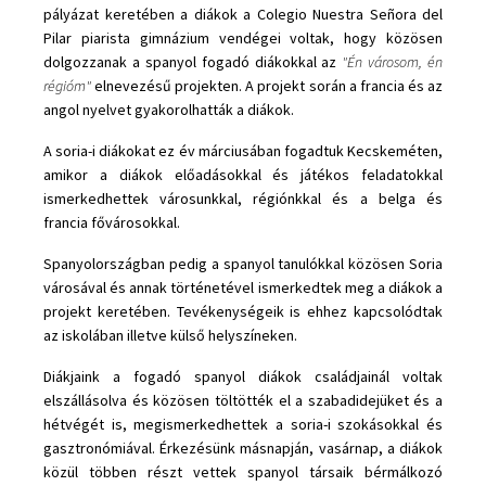
pályázat keretében a diákok a Colegio Nuestra Señora del
Pilar piarista gimnázium vendégei voltak, hogy közösen
dolgozzanak a spanyol fogadó diákokkal az
"Én városom, én
régióm"
elnevezésű projekten. A projekt során a francia és az
angol nyelvet gyakorolhatták a diákok.
A soria-i diákokat ez év márciusában fogadtuk Kecskeméten,
amikor a diákok előadásokkal és játékos feladatokkal
ismerkedhettek városunkkal, régiónkkal és a belga és
francia fővárosokkal.
Spanyolországban pedig a spanyol tanulókkal közösen Soria
városával és annak történetével ismerkedtek meg a diákok a
projekt keretében. Tevékenységeik is ehhez kapcsolódtak
az iskolában illetve külső helyszíneken.
Diákjaink a fogadó spanyol diákok családjainál voltak
elszállásolva és közösen töltötték el a szabadidejüket és a
hétvégét is, megismerkedhettek a soria-i szokásokkal és
gasztronómiával. Érkezésünk másnapján, vasárnap, a diákok
közül többen részt vettek spanyol társaik bérmálkozó