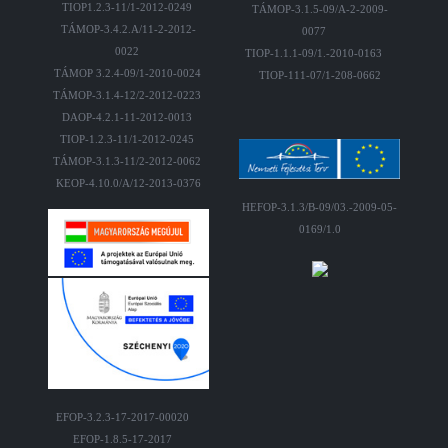
TIOP1.2.3-11/1-2012-0249
TÁMOP-3.1.5-09/A-2-2009-
TÁMOP-3.4.2.A/11-2-2012-
0077
0022
TIOP-1.1.1-09/1.-2010-0163
TÁMOP 3.2.4-09/1-2010-0024
TIOP-111-07/1-208-0662
TÁMOP-3.1.4-12/2-2012-0223
DAOP-4.2.1-11-2012-0013
TIOP-1.2.3-11/1-2012-0245
TÁMOP-3.1.3-11/2-2012-0062
KEOP-4.10.0/A/12-2013-0376
HEFOP-3.1.3/B-09/03.-2009-05-
0169/1.0
EFOP-3.2.3-17-2017-00020
EFOP-1.8.5-17-2017