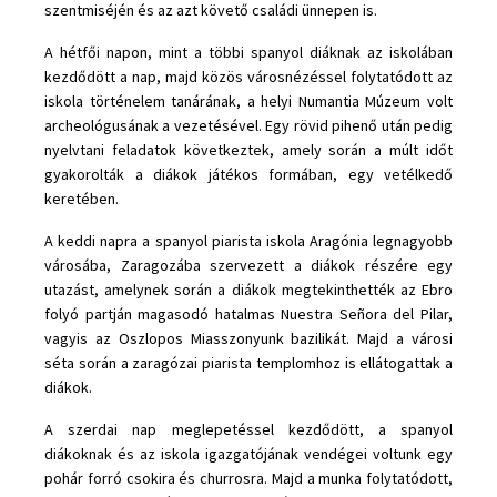
szentmiséjén és az azt követő családi ünnepen is.
A hétfői napon, mint a többi spanyol diáknak az iskolában
kezdődött a nap, majd közös városnézéssel folytatódott az
iskola történelem tanárának, a helyi Numantia Múzeum volt
archeológusának a vezetésével. Egy rövid pihenő után pedig
nyelvtani feladatok következtek, amely során a múlt időt
gyakorolták a diákok játékos formában, egy vetélkedő
keretében.
A keddi napra a spanyol piarista iskola Aragónia legnagyobb
városába, Zaragozába szervezett a diákok részére egy
utazást, amelynek során a diákok megtekinthették az Ebro
folyó partján magasodó hatalmas Nuestra Señora del Pilar,
vagyis az Oszlopos Miasszonyunk bazilikát. Majd a városi
séta során a zaragózai piarista templomhoz is ellátogattak a
diákok.
A szerdai nap meglepetéssel kezdődött, a spanyol
diákoknak és az iskola igazgatójának vendégei voltunk egy
pohár forró csokira és churrosra. Majd a munka folytatódott,