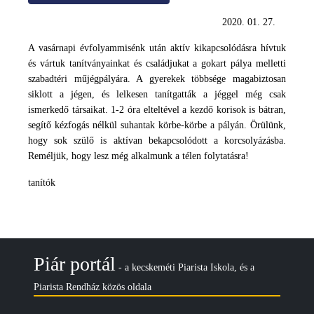
2020. 01. 27.
A vasárnapi évfolyammisénk után aktív kikapcsolódásra hívtuk
és vártuk tanítványainkat és családjukat a gokart pálya melletti
szabadtéri műjégpályára. A gyerekek többsége magabiztosan
siklott a jégen, és lelkesen tanítgatták a jéggel még csak
ismerkedő társaikat. 1-2 óra elteltével a kezdő korisok is bátran,
segítő kézfogás nélkül suhantak körbe-körbe a pályán. Örülünk,
hogy sok szülő is aktívan bekapcsolódott a korcsolyázásba.
Reméljük, hogy lesz még alkalmunk a télen folytatásra!
tanítók
Piár portál
- a kecskeméti Piarista Iskola, és a
Piarista Rendház közös oldala