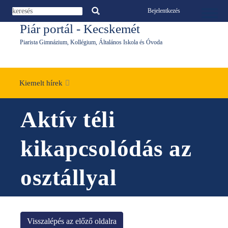
Ugrás a tartalomra
Bejelentkezés
Toggle 
Piár portál - Kecskemét
Piarista Gimnázium, Kollégium, Általános Iskola és Óvoda
Kiemelt hírek
Aktív téli
kikapcsolódás az
osztállyal
Visszalépés az előző oldalra